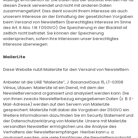
diesen Zweck verwendet und nicht mit anderen Daten
zusammengeführt. Dies dient sowohl Ihrem Interesse als auch
unserem Interesse an der Einhaltung der gesetzlichen Vorgaben
beim Versand von Newslettern (berechtigtes Interesse im Sinne
des Art. 6 Abs. 1 lit. f DSGVO). Die Speicherung in der Blacklist ist
zeitlich nicht befristet. Sie können der Speicherung
widersprechen, sofern Ihre Interessen unser berechtigtes
Interesse überwiegen.
MailerLite
Diese Website nutzt MailerLite für den Versand von Newslettern.
Anbieter ist die UAB “MailerLite”, J. Basanavičiaus 15, LT-03108
Vilnius, Litauen. MailerLite ist ein Dienst, mit dem der
Newsletterversand organisiert und analysiert werden kann. Die
von Ihnen zwecks Newsletterbezug eingegebenen Daten (z. B. E-
Mail-Adresse) werden auf den Servern von MailerLite
gespeichert. MailerLite hält dabei die Vorgaben der DSGVO ein.
Weitere Informationen dazu finden Sie im Security Statement und
der Datenschutzerklärung von MailerLite. Unsere mit MailerLite
versandten Newsletter ermöglichen uns die Analyse des
Verhaltens der Newsletterempfänger. Hierbei kann u. a.
analysiert werden, wie viele Empfänger die Newsletternachricht