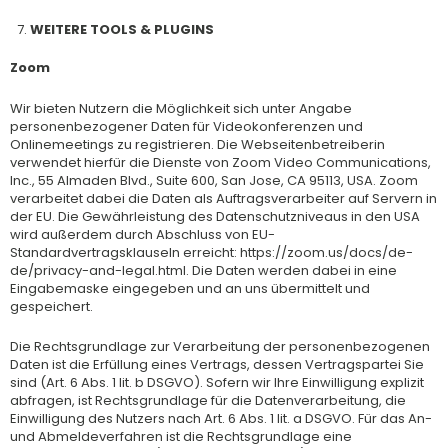
WEITERE TOOLS & PLUGINS
Zoom
Wir bieten Nutzern die Möglichkeit sich unter Angabe
personenbezogener Daten für Videokonferenzen und
Onlinemeetings zu registrieren. Die Webseitenbetreiberin
verwendet hierfür die Dienste von Zoom Video Communications,
Inc., 55 Almaden Blvd., Suite 600, San Jose, CA 95113, USA. Zoom
verarbeitet dabei die Daten als Auftragsverarbeiter auf Servern in
der EU. Die Gewährleistung des Datenschutzniveaus in den USA
wird außerdem durch Abschluss von EU-
Standardvertragsklauseln erreicht: https://zoom.us/docs/de-
de/privacy-and-legal.html. Die Daten werden dabei in eine
Eingabemaske eingegeben und an uns übermittelt und
gespeichert.
Die Rechtsgrundlage zur Verarbeitung der personenbezogenen
Daten ist die Erfüllung eines Vertrags, dessen Vertragspartei Sie
sind (Art. 6 Abs. 1 lit. b DSGVO). Sofern wir Ihre Einwilligung explizit
abfragen, ist Rechtsgrundlage für die Datenverarbeitung, die
Einwilligung des Nutzers nach Art. 6 Abs. 1 lit. a DSGVO. Für das An-
und Abmeldeverfahren ist die Rechtsgrundlage eine