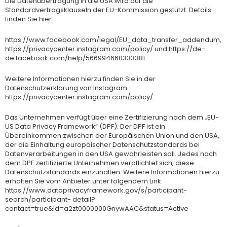
Die Datenübertragung in die USA wird auf die
Standardvertragsklauseln der EU-Kommission gestützt. Details
finden Sie hier:
https://www.facebook.com/legal/EU_data_transfer_addendum,
https://privacycenter.instagram.com/policy/ und https://de-
de.facebook.com/help/566994660333381.
Weitere Informationen hierzu finden Sie in der
Datenschutzerklärung von Instagram:
https://privacycenter.instagram.com/policy/.
Das Unternehmen verfügt über eine Zertifizierung nach dem „EU-
US Data Privacy Framework“ (DPF). Der DPF ist ein
Übereinkommen zwischen der Europäischen Union und den USA,
der die Einhaltung europäischer Datenschutzstandards bei
Datenverarbeitungen in den USA gewährleisten soll. Jedes nach
dem DPF zertifizierte Unternehmen verpflichtet sich, diese
Datenschutzstandards einzuhalten. Weitere Informationen hierzu
erhalten Sie vom Anbieter unter folgendem Link:
https://www.dataprivacyframework.gov/s/participant-
search/participant- detail?
contact=true&id=a2zt0000000GnywAAC&status=Active