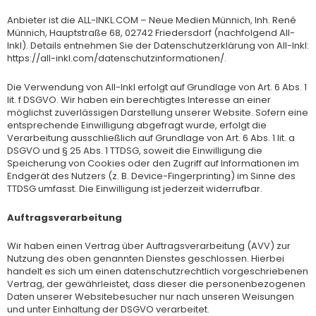
Anbieter ist die ALL-INKL.COM – Neue Medien Münnich, Inh. René
Münnich, Hauptstraße 68, 02742 Friedersdorf (nachfolgend All-
Inkl). Details entnehmen Sie der Datenschutzerklärung von All-Inkl:
https://all-inkl.com/datenschutzinformationen/.
Die Verwendung von All-Inkl erfolgt auf Grundlage von Art. 6 Abs. 1
lit. f DSGVO. Wir haben ein berechtigtes Interesse an einer
möglichst zuverlässigen Darstellung unserer Website. Sofern eine
entsprechende Einwilligung abgefragt wurde, erfolgt die
Verarbeitung ausschließlich auf Grundlage von Art. 6 Abs. 1 lit. a
DSGVO und § 25 Abs. 1 TTDSG, soweit die Einwilligung die
Speicherung von Cookies oder den Zugriff auf Informationen im
Endgerät des Nutzers (z. B. Device-Fingerprinting) im Sinne des
TTDSG umfasst. Die Einwilligung ist jederzeit widerrufbar.
Auftragsverarbeitung
Wir haben einen Vertrag über Auftragsverarbeitung (AVV) zur
Nutzung des oben genannten Dienstes geschlossen. Hierbei
handelt es sich um einen datenschutzrechtlich vorgeschriebenen
Vertrag, der gewährleistet, dass dieser die personenbezogenen
Daten unserer Websitebesucher nur nach unseren Weisungen
und unter Einhaltung der DSGVO verarbeitet.