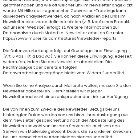
geöffnet haben und wie oft welcher Link im Newsletter angeklickt
wurde. Mit Hilfe des sogenannten Conversion-Trackings kann
außerdem analysiert werden, ob nach Anklicken des Links im
Newsletter eine vorab definierte Aktion (z. B. Kauf eines Produkts
auf unserer Website) erfolgt ist. Weitere Informationen zur
Datenanalyse durch MailerLite-Newsletter erhalten Sie unter:
https://www.mailerlite.com/features/newsletter-reports.
Die Datenverarbeitung erfolgt auf Grundlage Ihrer Einwilligung
(Art. 6 Abs. 1 lit. a DSGVO). Sie können diese Einwilligung jederzeit
widerrufen, indem Sie den Newsletter abbestellen. Die
Rechtmäßigkeit der bereits erfolgten
Datenverarbeitungsvorgänge bleibt vom Widerruf unberührt.
Wenn Sie keine Analyse durch MailerLite wollen, müssen Sie den
Newsletter abbestellen. Hierfür stellen wir in jeder
Newsletternachricht einen entsprechenden Link zur Verfügung.
Die von Ihnen zum Zwecke des Newsletter-Bezugs bei uns
hinterlegten Daten werden von uns bis zu Ihrer Austragung aus
dem Newsletter gespeichert und nach der Abbestellung des
Newsletters sowohl von unseren Servern als auch von den
Servern von MailerLite gelöscht. Daten, die zu anderen Zwecken
bei uns gespeichert wurden bleiben hiervon unberührt.