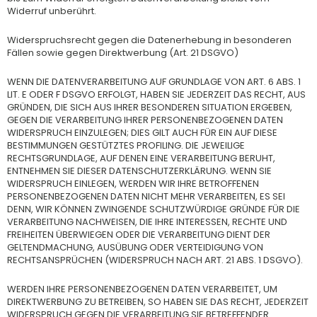
Widerruf unberührt.
Widerspruchsrecht gegen die Datenerhebung in besonderen
Fällen sowie gegen Direktwerbung (Art. 21 DSGVO)
WENN DIE DATENVERARBEITUNG AUF GRUNDLAGE VON ART. 6 ABS. 1
LIT. E ODER F DSGVO ERFOLGT, HABEN SIE JEDERZEIT DAS RECHT, AUS
GRÜNDEN, DIE SICH AUS IHRER BESONDEREN SITUATION ERGEBEN,
GEGEN DIE VERARBEITUNG IHRER PERSONENBEZOGENEN DATEN
WIDERSPRUCH EINZULEGEN; DIES GILT AUCH FÜR EIN AUF DIESE
BESTIMMUNGEN GESTÜTZTES PROFILING. DIE JEWEILIGE
RECHTSGRUNDLAGE, AUF DENEN EINE VERARBEITUNG BERUHT,
ENTNEHMEN SIE DIESER DATENSCHUTZERKLÄRUNG. WENN SIE
WIDERSPRUCH EINLEGEN, WERDEN WIR IHRE BETROFFENEN
PERSONENBEZOGENEN DATEN NICHT MEHR VERARBEITEN, ES SEI
DENN, WIR KÖNNEN ZWINGENDE SCHUTZWÜRDIGE GRÜNDE FÜR DIE
VERARBEITUNG NACHWEISEN, DIE IHRE INTERESSEN, RECHTE UND
FREIHEITEN ÜBERWIEGEN ODER DIE VERARBEITUNG DIENT DER
GELTENDMACHUNG, AUSÜBUNG ODER VERTEIDIGUNG VON
RECHTSANSPRÜCHEN (WIDERSPRUCH NACH ART. 21 ABS. 1 DSGVO).
WERDEN IHRE PERSONENBEZOGENEN DATEN VERARBEITET, UM
DIREKTWERBUNG ZU BETREIBEN, SO HABEN SIE DAS RECHT, JEDERZEIT
WIDERSPRUCH GEGEN DIE VERARBEITUNG SIE BETREFFENDER