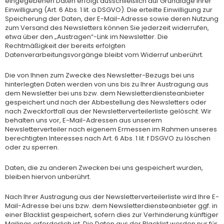
eingegebenen Daten erfolgt ausschließlich auf Grundlage Ihrer
Einwilligung (Art. 6 Abs. 1 lit. a DSGVO). Die erteilte Einwilligung zur
Speicherung der Daten, der E-Mail-Adresse sowie deren Nutzung
zum Versand des Newsletters können Sie jederzeit widerrufen,
etwa über den „Austragen“-Link im Newsletter. Die
Rechtmäßigkeit der bereits erfolgten
Datenverarbeitungsvorgänge bleibt vom Widerruf unberührt.
Die von Ihnen zum Zwecke des Newsletter-Bezugs bei uns
hinterlegten Daten werden von uns bis zu Ihrer Austragung aus
dem Newsletter bei uns bzw. dem Newsletterdiensteanbieter
gespeichert und nach der Abbestellung des Newsletters oder
nach Zweckfortfall aus der Newsletterverteilerliste gelöscht. Wir
behalten uns vor, E-Mail-Adressen aus unserem
Newsletterverteiler nach eigenem Ermessen im Rahmen unseres
berechtigten Interesses nach Art. 6 Abs. 1 lit. f DSGVO zu löschen
oder zu sperren.
Daten, die zu anderen Zwecken bei uns gespeichert wurden,
bleiben hiervon unberührt.
Nach Ihrer Austragung aus der Newsletterverteilerliste wird Ihre E-
Mail-Adresse bei uns bzw. dem Newsletterdiensteanbieter ggf. in
einer Blacklist gespeichert, sofern dies zur Verhinderung künftiger
Mailings erforderlich ist. Die Daten aus der Blacklist werden nur für