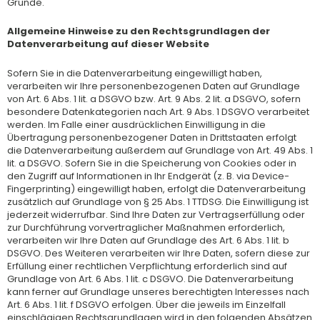
Gründe.
Allgemeine Hinweise zu den Rechtsgrundlagen der
Datenverarbeitung auf dieser Website
Sofern Sie in die Datenverarbeitung eingewilligt haben,
verarbeiten wir Ihre personenbezogenen Daten auf Grundlage
von Art. 6 Abs. 1 lit. a DSGVO bzw. Art. 9 Abs. 2 lit. a DSGVO, sofern
besondere Datenkategorien nach Art. 9 Abs. 1 DSGVO verarbeitet
werden. Im Falle einer ausdrücklichen Einwilligung in die
Übertragung personenbezogener Daten in Drittstaaten erfolgt
die Datenverarbeitung außerdem auf Grundlage von Art. 49 Abs. 1
lit. a DSGVO. Sofern Sie in die Speicherung von Cookies oder in
den Zugriff auf Informationen in Ihr Endgerät (z. B. via Device-
Fingerprinting) eingewilligt haben, erfolgt die Datenverarbeitung
zusätzlich auf Grundlage von § 25 Abs. 1 TTDSG. Die Einwilligung ist
jederzeit widerrufbar. Sind Ihre Daten zur Vertragserfüllung oder
zur Durchführung vorvertraglicher Maßnahmen erforderlich,
verarbeiten wir Ihre Daten auf Grundlage des Art. 6 Abs. 1 lit. b
DSGVO. Des Weiteren verarbeiten wir Ihre Daten, sofern diese zur
Erfüllung einer rechtlichen Verpflichtung erforderlich sind auf
Grundlage von Art. 6 Abs. 1 lit. c DSGVO. Die Datenverarbeitung
kann ferner auf Grundlage unseres berechtigten Interesses nach
Art. 6 Abs. 1 lit. f DSGVO erfolgen. Über die jeweils im Einzelfall
einschlägigen Rechtsgrundlagen wird in den folgenden Absätzen